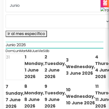
Ir al mes específico
Junio 2026
Dom
Lun
Mar
Mié
Jue
Vie
Sáb
1
2
4
31
3
Monday,
Tuesday,
Thurs
Wednesday,
1 June
2 June
4 Jun
3 June 2026
2026
2026
2026
8
9
11
7
10
Monday,
Tuesday,
Thurs
Sunday,
Wednesday,
8 June
9 June
11 Jun
7 June
10 June 2026
2026
2026
2026
2026