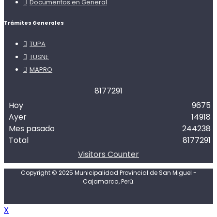
Documentos en General
Trámites Generales
TUPA
TUSNE
MAPRO
8
1
7
7
2
9
1
Hoy
9675
Ayer
14918
Mes pasado
244238
Total
8177291
Visitors Counter
Copyright © 2025 Municipalidad Provincial de San Miguel -
Cajamarca, Perú.
X