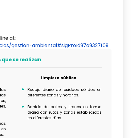
ine at:
icios/gestion-ambiental#sigProId97a9327f09
 que se realizan
Limpieza pública
las
Recojo diario de residuos sólidos en
das
diferentes zonas y horarios.
os,
es,
Barrido de calles y jirones en forma
diaria con rutas y zonas establecidas
en diferentes días.
eas
 en
es.