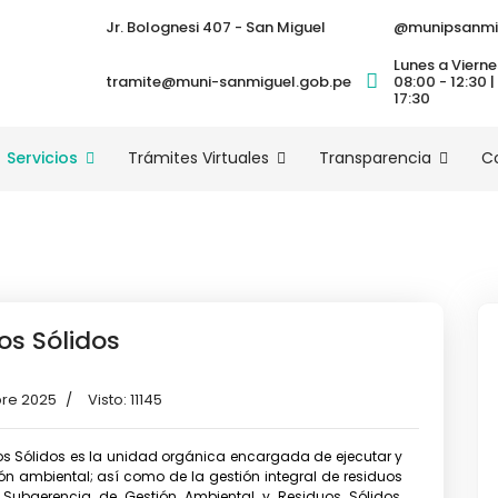
Jr. Bolognesi 407 - San Miguel
@munipsanmi
Lunes a Vierne
tramite@muni-sanmiguel.gob.pe
08:00 - 12:30 |
17:30
Servicios
Trámites Virtuales
Transparencia
C
os Sólidos
bre 2025
Visto: 11145
os Sólidos es la unidad orgánica encargada de ejecutar y
ón ambiental; así como de la gestión integral de residuos
La Subgerencia de Gestión Ambiental y Residuos Sólidos,