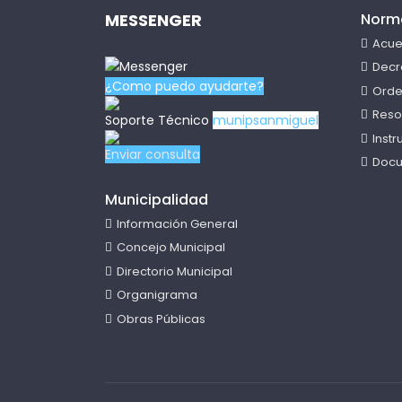
MESSENGER
Norm
Acue
Decr
¿Como puedo ayudarte?
Orde
Reso
Soporte Técnico
munipsanmiguel
Inst
Enviar consulta
Docu
Municipalidad
Información General
Concejo Municipal
Directorio Municipal
Organigrama
Obras Públicas