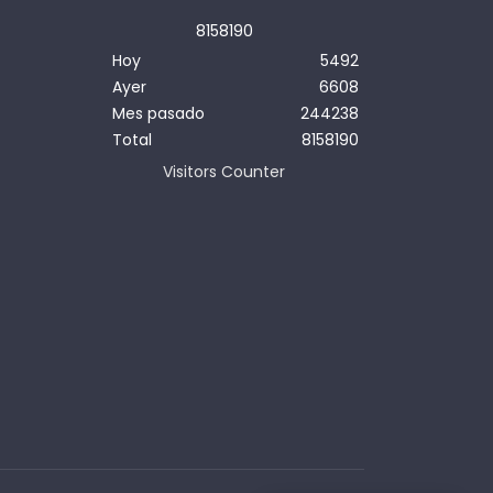
8
1
5
8
1
9
0
Hoy
5492
Ayer
6608
Mes pasado
244238
Total
8158190
Visitors Counter