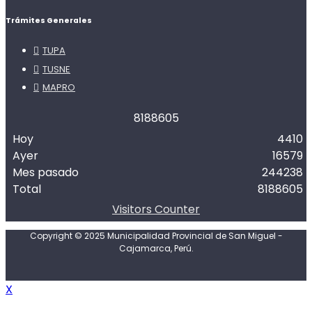
Trámites Generales
TUPA
TUSNE
MAPRO
8
1
8
8
6
0
5
Hoy
4410
Ayer
16579
Mes pasado
244238
Total
8188605
Visitors Counter
Copyright © 2025 Municipalidad Provincial de San Miguel -
Cajamarca, Perú.
X