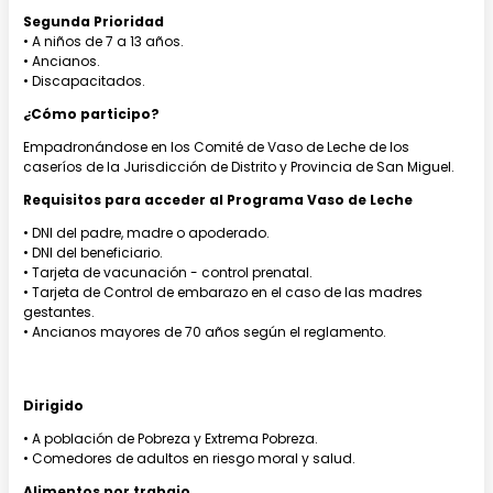
Segunda Prioridad
• A niños de 7 a 13 años.
• Ancianos.
• Discapacitados.
¿Cómo participo?
Empadronándose en los Comité de Vaso de Leche de los
caseríos de la Jurisdicción de Distrito y Provincia de San Miguel.
Requisitos para acceder al Programa Vaso de Leche
• DNI del padre, madre o apoderado.
• DNI del beneficiario.
• Tarjeta de vacunación - control prenatal.
• Tarjeta de Control de embarazo en el caso de las madres
gestantes.
• Ancianos mayores de 70 años según el reglamento.
Dirigido
• A población de Pobreza y Extrema Pobreza.
• Comedores de adultos en riesgo moral y salud.
Alimentos por trabajo