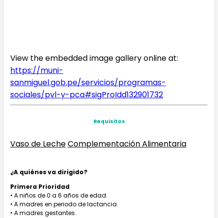
View the embedded image gallery online at:
https://muni-
sanmiguel.gob.pe/servicios/programas-
sociales/pvl-y-pca#sigProIdd132901732
Requisitos
Vaso de Leche
Complementación Alimentaria
¿A quiénes va dirigido?
Primera Prioridad
• A niños de 0 a 6 años de edad.
• A madres en periodo de lactancia.
• A madres gestantes.