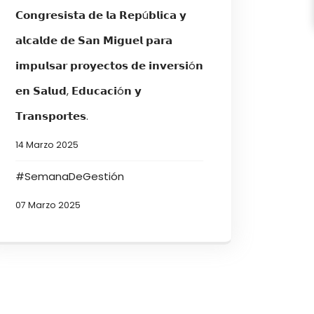
𝗖𝗼𝗻𝗴𝗿𝗲𝘀𝗶𝘀𝘁𝗮 𝗱𝗲 𝗹𝗮 𝗥𝗲𝗽ú𝗯𝗹𝗶𝗰𝗮 𝘆
𝗮𝗹𝗰𝗮𝗹𝗱𝗲 𝗱𝗲 𝗦𝗮𝗻 𝗠𝗶𝗴𝘂𝗲𝗹 𝗽𝗮𝗿𝗮
𝗶𝗺𝗽𝘂𝗹𝘀𝗮𝗿 𝗽𝗿𝗼𝘆𝗲𝗰𝘁𝗼𝘀 𝗱𝗲 𝗶𝗻𝘃𝗲𝗿𝘀𝗶ó𝗻
𝗲𝗻 𝗦𝗮𝗹𝘂𝗱, 𝗘𝗱𝘂𝗰𝗮𝗰𝗶ó𝗻 𝘆
𝗧𝗿𝗮𝗻𝘀𝗽𝗼𝗿𝘁𝗲𝘀.
14 Marzo 2025
#SemanaDeGestión
07 Marzo 2025