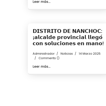
Leer más...
𝗗𝗜𝗦𝗧𝗥𝗜𝗧𝗢 𝗗𝗘 𝗡𝗔𝗡𝗖𝗛𝗢𝗖:
¡𝗮𝗹𝗰𝗮𝗹𝗱𝗲 𝗽𝗿𝗼𝘃𝗶𝗻𝗰𝗶𝗮𝗹 𝗹𝗹𝗲𝗴𝗼́
𝗰𝗼𝗻 𝘀𝗼𝗹𝘂𝗰𝗶𝗼𝗻𝗲𝘀 𝗲𝗻 𝗺𝗮𝗻𝗼!
Administrador
Noticias
14 Marzo 2025
Comments (
)
Leer más...