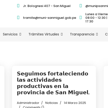
Jr. Bolognesi 407 - San Miguel
@munipsanmi
Lunes a Vierne
tramite@muni-sanmiguel.gob.pe
08:00 - 12:30 |
17:30
Servicios
Trámites Virtuales
Transparencia
C
𝗦𝗲𝗴𝘂𝗶𝗺𝗼𝘀 𝗳𝗼𝗿𝘁𝗮𝗹𝗲𝗰𝗶𝗲𝗻𝗱𝗼
𝗹𝗮𝘀 𝗮𝗰𝘁𝗶𝘃𝗶𝗱𝗮𝗱𝗲𝘀
𝗽𝗿𝗼𝗱𝘂𝗰𝘁𝗶𝘃𝗮𝘀 𝗲𝗻 𝗹𝗮
𝗽𝗿𝗼𝘃𝗶𝗻𝗰𝗶𝗮 𝗱𝗲 𝗦𝗮𝗻 𝗠𝗶𝗴𝘂𝗲𝗹.
Administrador
Noticias
14 Marzo 2025
Comments (
)