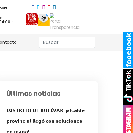
guel
s
 14:00 -
ontacto
Últimas noticias
𝗗𝗜𝗦𝗧𝗥𝗜𝗧𝗢 𝗗𝗘 𝗕𝗢𝗟𝗜́𝗩𝗔𝗥: ¡𝗮𝗹𝗰𝗮𝗹𝗱𝗲
𝗽𝗿𝗼𝘃𝗶𝗻𝗰𝗶𝗮𝗹 𝗹𝗹𝗲𝗴𝗼́ 𝗰𝗼𝗻 𝘀𝗼𝗹𝘂𝗰𝗶𝗼𝗻𝗲𝘀
𝗲𝗻 𝗺𝗮𝗻𝗼!