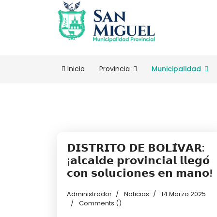
Inicio
Provincia
Municipalidad
𝗗𝗜𝗦𝗧𝗥𝗜𝗧𝗢 𝗗𝗘 𝗕𝗢𝗟𝗜́𝗩𝗔𝗥:
¡𝗮𝗹𝗰𝗮𝗹𝗱𝗲 𝗽𝗿𝗼𝘃𝗶𝗻𝗰𝗶𝗮𝗹 𝗹𝗹𝗲𝗴𝗼́
𝗰𝗼𝗻 𝘀𝗼𝗹𝘂𝗰𝗶𝗼𝗻𝗲𝘀 𝗲𝗻 𝗺𝗮𝗻𝗼!
Administrador
Noticias
14 Marzo 2025
Comments (
)