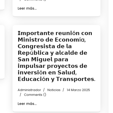
Leer más...
𝗜𝗺𝗽𝗼𝗿𝘁𝗮𝗻𝘁𝗲 𝗿𝗲𝘂𝗻𝗶ó𝗻 𝗰𝗼𝗻
𝗠𝗶𝗻𝗶𝘀𝘁𝗿𝗼 𝗱𝗲 𝗘𝗰𝗼𝗻𝗼𝗺ía,
𝗖𝗼𝗻𝗴𝗿𝗲𝘀𝗶𝘀𝘁𝗮 𝗱𝗲 𝗹𝗮
𝗥𝗲𝗽ú𝗯𝗹𝗶𝗰𝗮 𝘆 𝗮𝗹𝗰𝗮𝗹𝗱𝗲 𝗱𝗲
𝗦𝗮𝗻 𝗠𝗶𝗴𝘂𝗲𝗹 𝗽𝗮𝗿𝗮
𝗶𝗺𝗽𝘂𝗹𝘀𝗮𝗿 𝗽𝗿𝗼𝘆𝗲𝗰𝘁𝗼𝘀 𝗱𝗲
𝗶𝗻𝘃𝗲𝗿𝘀𝗶ó𝗻 𝗲𝗻 𝗦𝗮𝗹𝘂𝗱,
𝗘𝗱𝘂𝗰𝗮𝗰𝗶ó𝗻 𝘆 𝗧𝗿𝗮𝗻𝘀𝗽𝗼𝗿𝘁𝗲𝘀.
Administrador
Noticias
14 Marzo 2025
Comments (
)
Leer más...