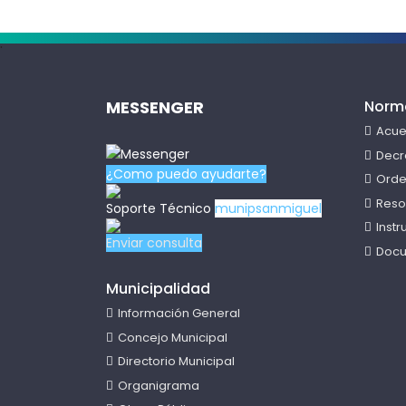
.
MESSENGER
Norm
Acue
Decr
¿Como puedo ayudarte?
Orde
Reso
Soporte Técnico
munipsanmiguel
Inst
Enviar consulta
Docu
Municipalidad
Información General
Concejo Municipal
Directorio Municipal
Organigrama