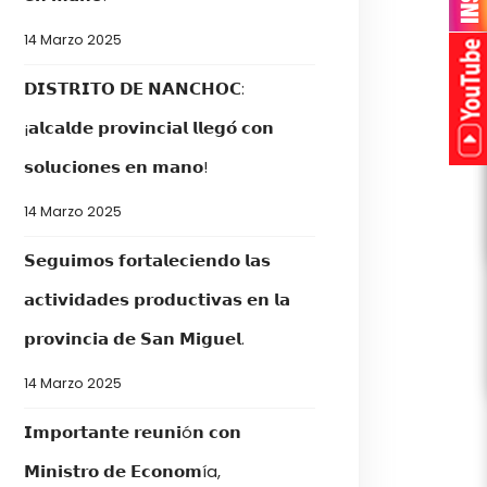
14 Marzo 2025
𝗗𝗜𝗦𝗧𝗥𝗜𝗧𝗢 𝗗𝗘 𝗡𝗔𝗡𝗖𝗛𝗢𝗖:
¡𝗮𝗹𝗰𝗮𝗹𝗱𝗲 𝗽𝗿𝗼𝘃𝗶𝗻𝗰𝗶𝗮𝗹 𝗹𝗹𝗲𝗴𝗼́ 𝗰𝗼𝗻
𝘀𝗼𝗹𝘂𝗰𝗶𝗼𝗻𝗲𝘀 𝗲𝗻 𝗺𝗮𝗻𝗼!
14 Marzo 2025
𝗦𝗲𝗴𝘂𝗶𝗺𝗼𝘀 𝗳𝗼𝗿𝘁𝗮𝗹𝗲𝗰𝗶𝗲𝗻𝗱𝗼 𝗹𝗮𝘀
𝗮𝗰𝘁𝗶𝘃𝗶𝗱𝗮𝗱𝗲𝘀 𝗽𝗿𝗼𝗱𝘂𝗰𝘁𝗶𝘃𝗮𝘀 𝗲𝗻 𝗹𝗮
𝗽𝗿𝗼𝘃𝗶𝗻𝗰𝗶𝗮 𝗱𝗲 𝗦𝗮𝗻 𝗠𝗶𝗴𝘂𝗲𝗹.
14 Marzo 2025
𝗜𝗺𝗽𝗼𝗿𝘁𝗮𝗻𝘁𝗲 𝗿𝗲𝘂𝗻𝗶ó𝗻 𝗰𝗼𝗻
𝗠𝗶𝗻𝗶𝘀𝘁𝗿𝗼 𝗱𝗲 𝗘𝗰𝗼𝗻𝗼𝗺ía,