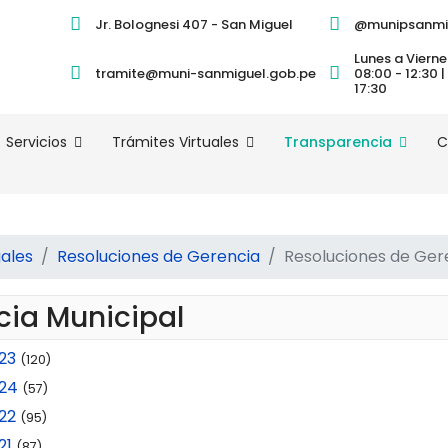
Jr. Bolognesi 407 - San Miguel
@munipsanmi
Lunes a Vierne
tramite@muni-sanmiguel.gob.pe
08:00 - 12:30 |
17:30
Servicios
Trámites Virtuales
Transparencia
C
ales
Resoluciones de Gerencia
Resoluciones de Ger
cia Municipal
23
(120)
024
(57)
22
(95)
21
(87)