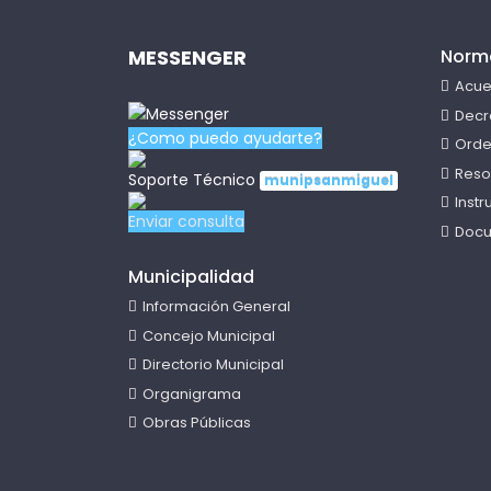
MESSENGER
Norm
Acue
Decr
¿Como puedo ayudarte?
Orde
Reso
Soporte Técnico
munipsanmiguel
Inst
Enviar consulta
Docu
Municipalidad
Información General
Concejo Municipal
Directorio Municipal
Organigrama
Obras Públicas