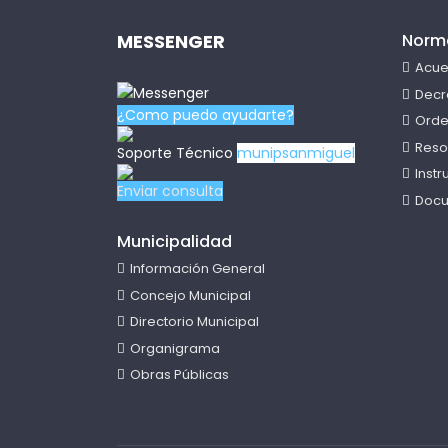
MESSENGER
Norm
Acue
Decr
¿Como puedo ayudarte?
Orde
Reso
Soporte Técnico
munipsanmiguel
Inst
Enviar consulta
Docu
Municipalidad
Información General
Concejo Municipal
Directorio Municipal
Organigrama
Obras Públicas