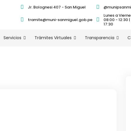
Jr. Bolognesi 407 - San Miguel
@munipsanmi
Lunes a Vierne
tramite@muni-sanmiguel.gob.pe
08:00 - 12:30 |
17:30
Servicios
Trámites Virtuales
Transparencia
C