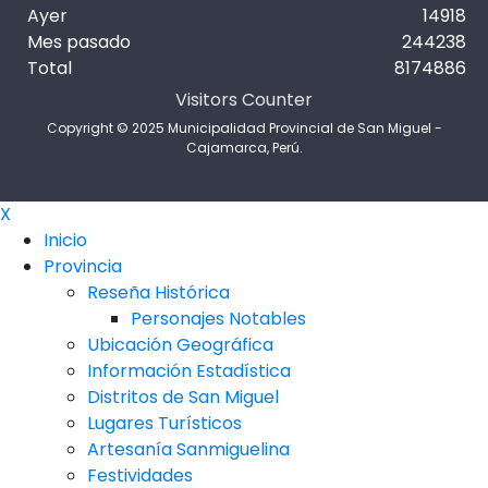
Ayer
14918
Mes pasado
244238
Total
8174886
Visitors Counter
Copyright © 2025 Municipalidad Provincial de San Miguel -
Cajamarca, Perú.
X
Inicio
Provincia
Reseña Histórica
Personajes Notables
Ubicación Geográfica
Información Estadística
Distritos de San Miguel
Lugares Turísticos
Artesanía Sanmiguelina
Festividades