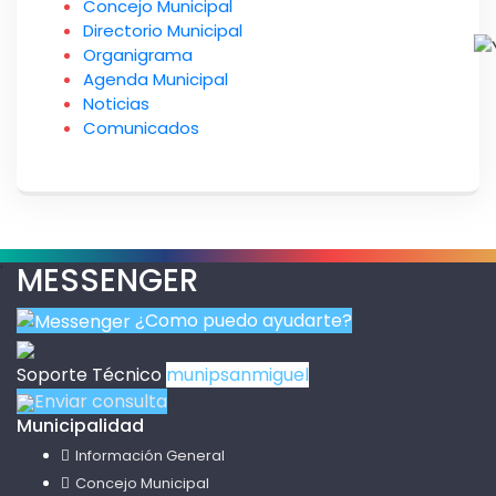
Concejo Municipal
Directorio Municipal
Organigrama
Agenda Municipal
Noticias
Comunicados
.
MESSENGER
¿Como puedo ayudarte?
Soporte Técnico
munipsanmiguel
Enviar consulta
Municipalidad
Información General
Concejo Municipal