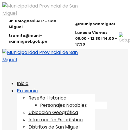
Jr. Bolognesi 407 - San
@munipsanmiguel
Miguel
Lunes a Viernes
tramite@muni-
08:00 - 12:30 | 14:00 -
sanmiguel.gob.pe
17:30
Inicio
Provincia
Reseña Histórica
Personajes Notables
Ubicación Geográfica
Información Estadística
Distritos de San Miguel