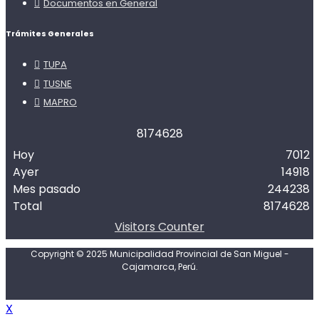
Documentos en General
Trámites Generales
TUPA
TUSNE
MAPRO
8
1
7
4
6
2
8
Hoy
7012
Ayer
14918
Mes pasado
244238
Total
8174628
Visitors Counter
Copyright © 2025 Municipalidad Provincial de San Miguel -
Cajamarca, Perú.
X