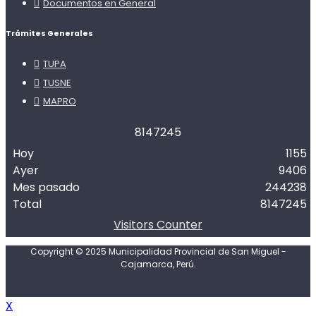
Documentos en General
Trámites Generales
TUPA
TUSNE
MAPRO
8
1
4
7
2
4
5
Hoy
1155
Ayer
9406
Mes pasado
244238
Total
8147245
Visitors Counter
Copyright © 2025 Municipalidad Provincial de San Miguel -
Cajamarca, Perú.
X