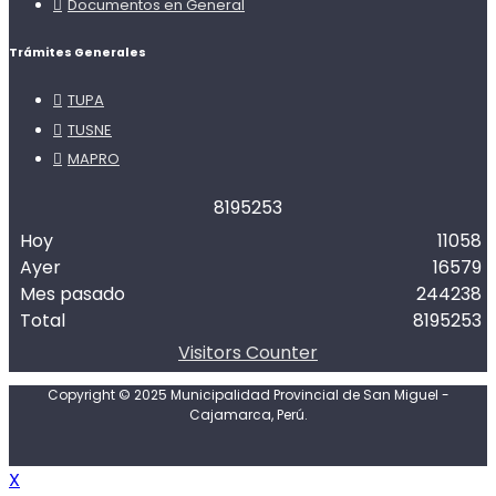
Documentos en General
Trámites Generales
TUPA
TUSNE
MAPRO
8
1
9
5
2
5
3
Hoy
11058
Ayer
16579
Mes pasado
244238
Total
8195253
Visitors Counter
Copyright © 2025 Municipalidad Provincial de San Miguel -
Cajamarca, Perú.
X