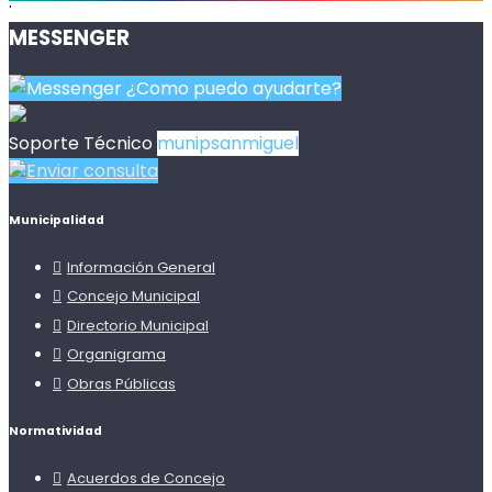
.
MESSENGER
¿Como puedo ayudarte?
Soporte Técnico
munipsanmiguel
Enviar consulta
Municipalidad
Información General
Concejo Municipal
Directorio Municipal
Organigrama
Obras Públicas
Normatividad
Acuerdos de Concejo