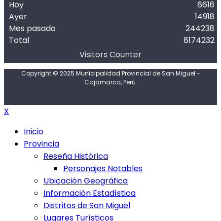
Hoy
6616
Ayer
14918
Mes pasado
244238
Total
8174232
Visitors Counter
Copyright © 2025 Municipalidad Provincial de San Miguel -
Cajamarca, Perú.
X
Inicio
Provincia
Reseña Histórica
Personajes Notables
Ubicación Geográfica
Información Estadística
Distritos de San Miguel
Lugares Turísticos