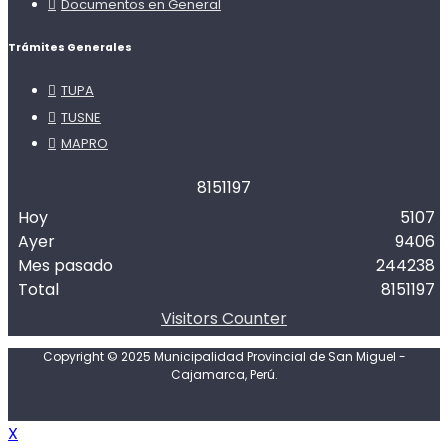
Documentos en General
Trámites Generales
TUPA
TUSNE
MAPRO
8
1
5
1
1
9
7
Hoy
5107
Ayer
9406
Mes pasado
244238
Total
8151197
Visitors Counter
Copyright © 2025 Municipalidad Provincial de San Miguel -
Cajamarca, Perú.
X