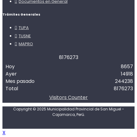
Documentos en General
Trámites Generales
TUPA
TUSNE
MAPRO
8
1
7
6
2
7
3
Hoy
8657
Ayer
14918
Mes pasado
244238
Total
8176273
Visitors Counter
Copyright © 2025 Municipalidad Provincial de San Miguel -
Cajamarca, Perú.
X