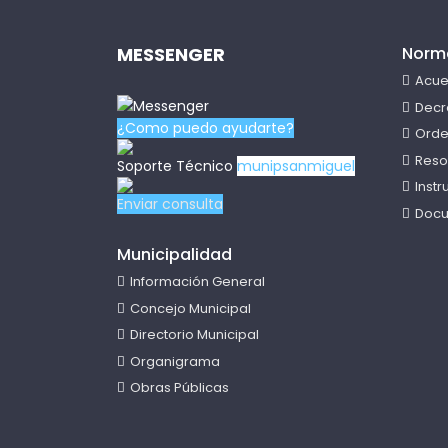
MESSENGER
Norm
Acue
Decr
¿Como puedo ayudarte?
Orde
Reso
Soporte Técnico
munipsanmiguel
Inst
Enviar consulta
Docu
Municipalidad
Información General
Concejo Municipal
Directorio Municipal
Organigrama
Obras Públicas