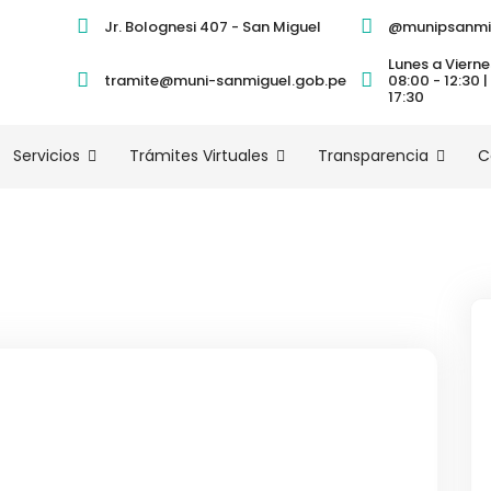
Jr. Bolognesi 407 - San Miguel
@munipsanmi
Lunes a Vierne
tramite@muni-sanmiguel.gob.pe
08:00 - 12:30 |
17:30
Servicios
Trámites Virtuales
Transparencia
C