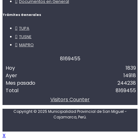
Documentos en General
Trámites Generales
TUPA
TUSNE
MAPRO
8
1
6
9
4
5
5
Hoy
1839
Ayer
14918
Mes pasado
244238
Total
8169455
Visitors Counter
Copyright © 2025 Municipalidad Provincial de San Miguel -
Cajamarca, Perú.
X