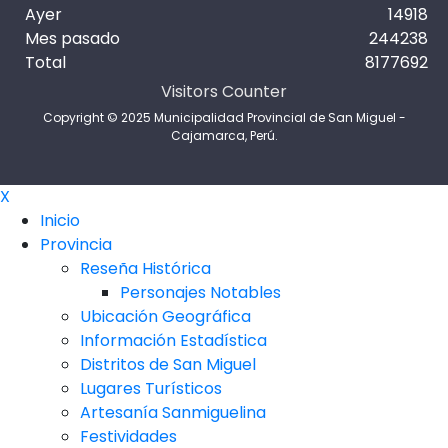
Ayer
14918
Mes pasado
244238
Total
8177692
Visitors Counter
Copyright © 2025 Municipalidad Provincial de San Miguel -
Cajamarca, Perú.
X
Inicio
Provincia
Reseña Histórica
Personajes Notables
Ubicación Geográfica
Información Estadística
Distritos de San Miguel
Lugares Turísticos
Artesanía Sanmiguelina
Festividades