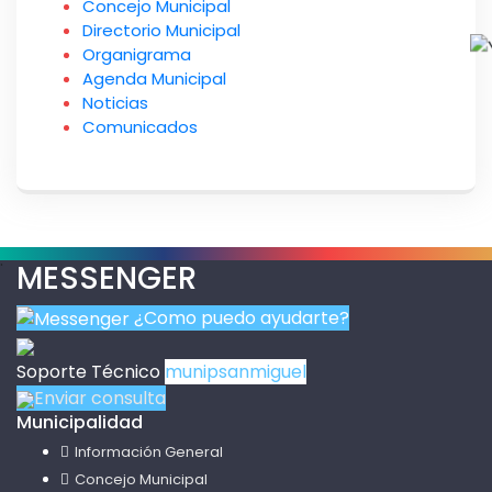
Concejo Municipal
Directorio Municipal
Organigrama
Agenda Municipal
Noticias
Comunicados
.
MESSENGER
¿Como puedo ayudarte?
Soporte Técnico
munipsanmiguel
Enviar consulta
Municipalidad
Información General
Concejo Municipal