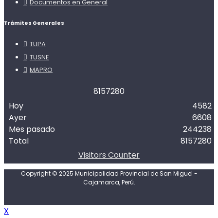
Documentos en General
Trámites Generales
TUPA
TUSNE
MAPRO
8
1
5
7
2
8
0
Hoy
4582
Ayer
6608
Mes pasado
244238
Total
8157280
Visitors Counter
Copyright © 2025 Municipalidad Provincial de San Miguel -
Cajamarca, Perú.
X