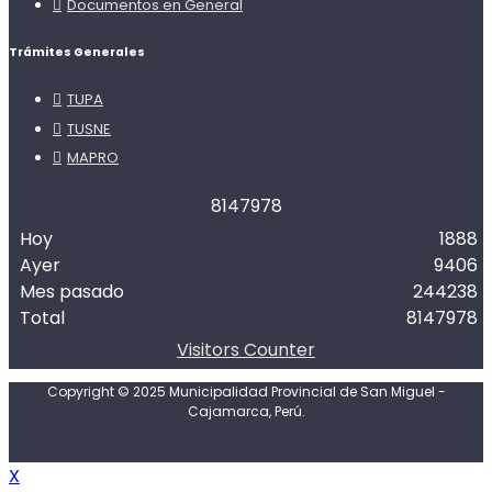
Documentos en General
Trámites Generales
TUPA
TUSNE
MAPRO
8
1
4
7
9
7
8
Hoy
1888
Ayer
9406
Mes pasado
244238
Total
8147978
Visitors Counter
Copyright © 2025 Municipalidad Provincial de San Miguel -
Cajamarca, Perú.
X